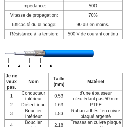
Impédance:
50Ω
Vitesse de propagation:
70%
Efficacité du blindage:
90 dB en moins.
Résistance à la tension:
500 V de courant continu
Je ne
Taille
veux
Nom
Matériel
(mm)
pas.
Conducteur
d'une épaisseur
1
0.53
intérieur
n'excédant pas 50 mm
2
Diélectrique
1.63
PTFE
Bouclier
Ruban adhésif en cuivre
3
1.83
intérieur
plaqué argenté
Bouclier
Tresses en cuivre plaqué
4
2.18