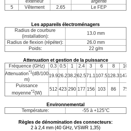
extérieur
argenté
5
Vêtement
2.65
Le FEP
Les appareils électroménagers
Radius de courbure
13.0 mm
(installation):
Radius de flexion (répéter):
26.0 mm
Poids:
22 g/m
Attenuation et gestion de la puissance
Fréquence (GHz)
0.3
0.5
1
2.4
3
6
8
10
*
1
Attenuation
(dB/100
19.9
26.2
38.2
62.5
71.1
107.5
128.3
147.
m)
Puissance
512
423
290
177
156
103
86
75
*
2
moyenne
(W)
Environnemental
Température:
-55 à +125°C
Règles de dénomination des connecteurs:
2 à 2,4 mm (40 GHz, VSWR 1,35)