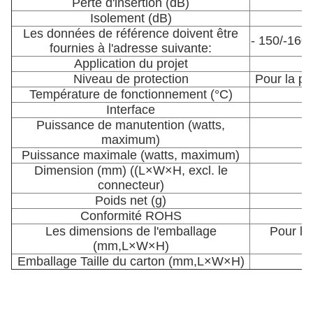
Perte d'insertion (dB)
Isolement (dB)
Les données de référence doivent être
- 150/-160/
fournies à l'adresse suivante:
Application du projet
In
Niveau de protection
Pour la pr
Température de fonctionnement (°C)
Interface
Puissance de manutention (watts,
maximum)
Puissance maximale (watts, maximum)
Dimension (mm) ((L×W×H, excl. le
connecteur)
Poids net (g)
Conformité ROHS
Les dimensions de l'emballage
Pour le
(mm,L×W×H)
Emballage Taille du carton (mm,L×W×H)