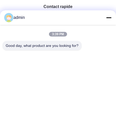
Contact rapide
admin
Téléphone
0086-551-65396351
3:39 PM
Good day, what product are you looking for?
E-Mail
sales@vinncom.com
Adresse
rue GangHuai, nouvelle zone industrielle, ville de
GangJi, comté de ChangFeng, ville de HeFei, province
d'AnHui
Politique En Matière De Protection De La Vie
|
Plan Du
Privée
Site