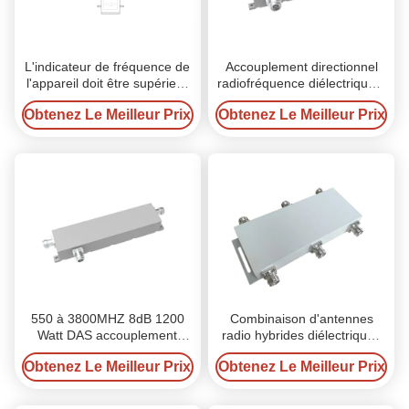
L'indicateur de fréquence de
Accouplement directionnel
l'appareil doit être supérieur
radiofréquence diélectrique à
ou égal à:
air de 12 dB 500w
Obtenez Le Meilleur Prix
Obtenez Le Meilleur Prix
550 à 3800MHZ 8dB 1200
Combinaison d'antennes
Watt DAS accouplement
radio hybrides diélectriques
directionnel RF
3x3 personnalisée
Obtenez Le Meilleur Prix
Obtenez Le Meilleur Prix