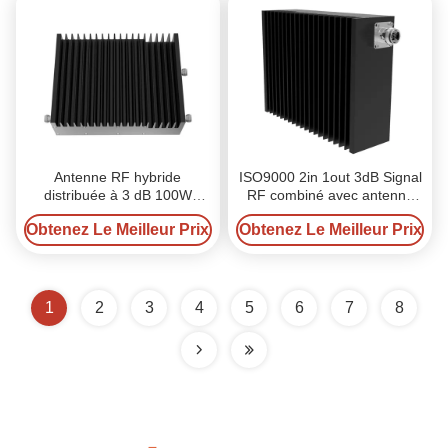
Antenne RF hybride
ISO9000 2in 1out 3dB Signal
distribuée à 3 dB 100W
RF combiné avec antenne
certifiée ROHS
550-6000MHz
Obtenez Le Meilleur Prix
Obtenez Le Meilleur Prix
1
2
3
4
5
6
7
8