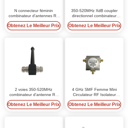
N connecteur féminin
350-520MHz XdB coupler
combinateur d'antennes RF
directionnel combinateur
VN-DC-035052-ONx 350-
d'antenne RF pour intérieur /
Obtenez Le Meilleur Prix
Obtenez Le Meilleur Prix
520MHz 50Ohm ≤1.2VSWR,
extérieur
2 voies 350-520MHz
4 GHz SMF Femme Mini
combinateur d'antenne RF
Circulateur RF Isolateur
50 Ohm Impédance IP65
Transmetteur d'onde
Obtenez Le Meilleur Prix
Obtenez Le Meilleur Prix
Protection N Connecteur
électromagnétique
féminin