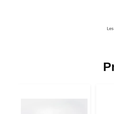
Les
P