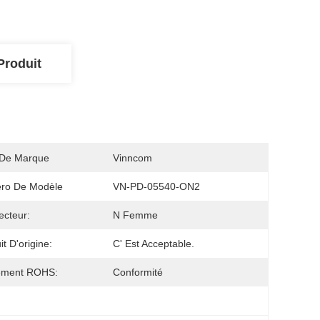
Produit
De Marque
Vinncom
ro De Modèle
VN-PD-05540-ON2
cteur:
N Femme
it D'origine:
C' Est Acceptable.
ement ROHS:
Conformité