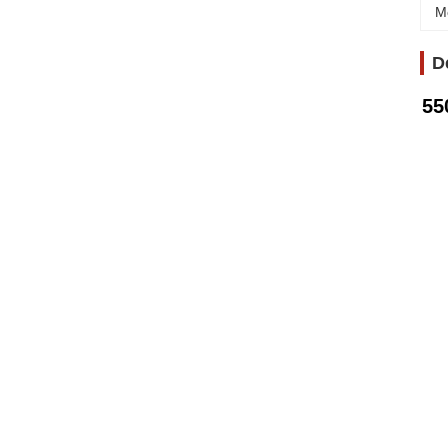
M
D
55