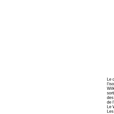
Le 
l'is
Wil
sor
des 
de l
Le 
Les