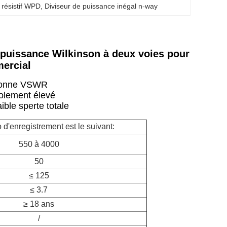
F résistif WPD
, 
Diviseur de puissance inégal n-way
puissance Wilkinson à deux voies pour
ercial
onne VSWR
olement élevé
ible s
perte totale
d'enregistrement est le suivant:
550 à 4000
50
≤ 125
≤ 3.7
≥ 18 ans
/