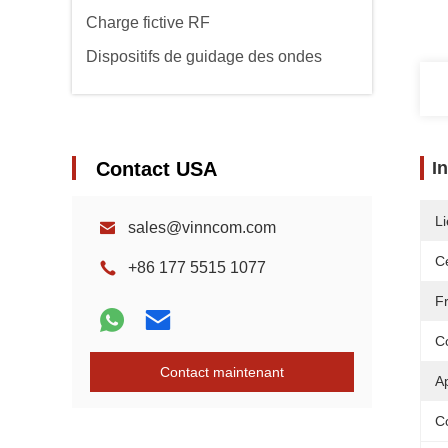
Charge fictive RF
Dispositifs de guidage des ondes
Contact USA
I
Li
sales@vinncom.com
Ce
+86 177 5515 1077
F
C
Contact maintenant
Ap
C