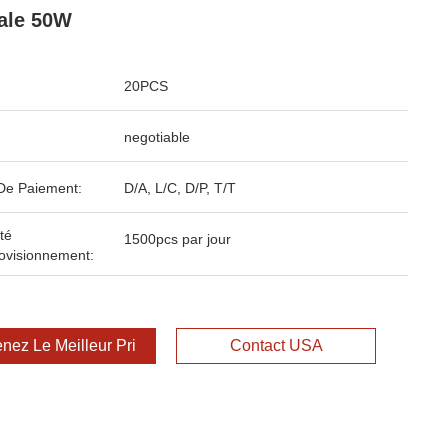
ale 50W
20PCS
negotiable
De Paiement:
D/A, L/C, D/P, T/T
té
1500pcs par jour
ovisionnement:
nez Le Meilleur Prix
Contact USA