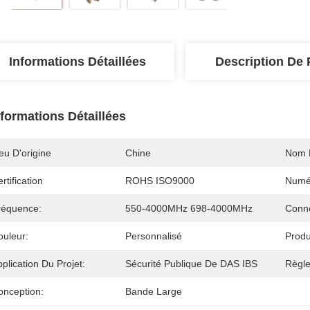
Informations Détaillées
Description De 
nformations Détaillées
eu D'origine
Chine
Nom 
rtification
ROHS ISO9000
Numé
réquence:
550-4000MHz 698-4000MHz
Conne
ouleur:
Personnalisé
Produ
plication Du Projet:
Sécurité Publique De DAS IBS
Règl
onception:
Bande Large