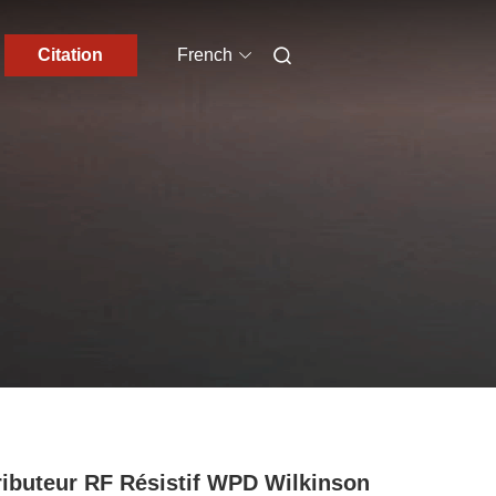
Citation
French
ributeur RF Résistif WPD Wilkinson