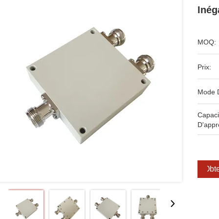
Inég
MOQ:
Prix:
Mode 
Capaci
D'appr
Obte