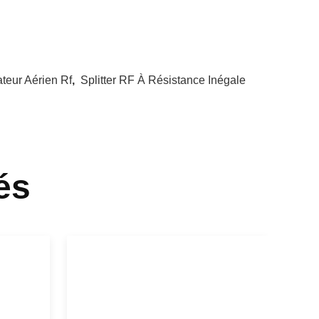
teur Aérien Rf
,
Splitter RF À Résistance Inégale
és