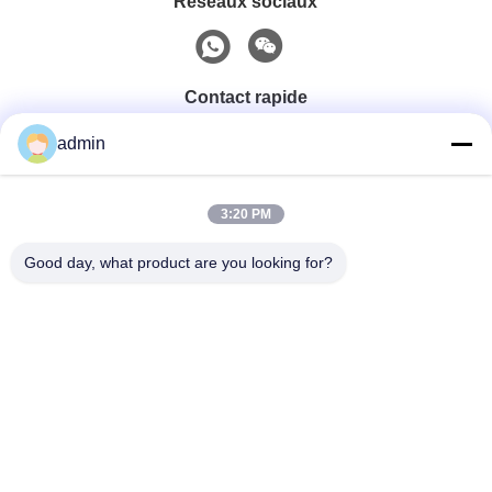
Réseaux sociaux
Contact rapide
admin
Téléphone
0086-551-65396351
3:20 PM
Good day, what product are you looking for?
E-Mail
sales@vinncom.com
Adresse
rue GangHuai, nouvelle zone industrielle, ville de
GangJi, comté de ChangFeng, ville de HeFei, province
d'AnHui