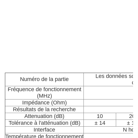
Les données sont 
Numéro de la partie
co
Fréquence de fonctionnement
L
(MHz)
Impédance (Ohm)
Résultats de la recherche
Attenuation (dB)
10
20
Tolérance à l'atténuation (dB)
± 14
± 15
Interface
N hom
Température de fonctionnement