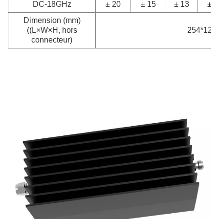
DC-18GHz
± 20
± 15
± 13
± 1
Dimension (mm)
((L×W×H, hors
254*120
connecteur)