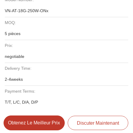
VN-AT-18G-250W-ONx
MOQ:
5 pièces
Prix:
negotiable
Delivery Time:
2-4weeks
Payment Terms:
T/T, L/C, D/A, D/P
Obtenez Le Meilleur Prix
Discuter Maintenant