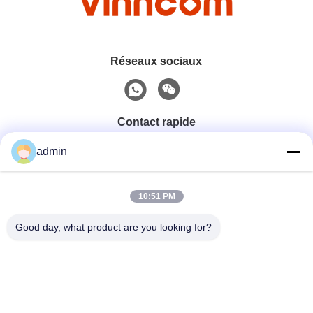
Réseaux sociaux
Contact rapide
admin
Téléphone
0086-551-65396351
10:51 PM
Good day, what product are you looking for?
E-Mail
sales@vinncom.com
Adresse
rue GangHuai, nouvelle zone industrielle, ville de