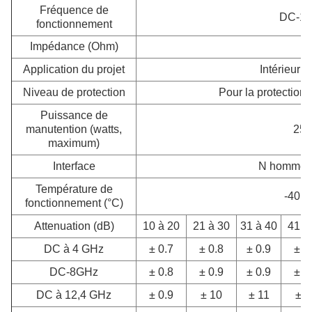
Fréquence de
DC-1
fonctionnement
Impédance (Ohm)
5
Application du projet
Intérieur e
Niveau de protection
Pour la protection 
Puissance de
manutention (watts,
25
maximum)
Interface
N homme -
Température de
-40 ~
fonctionnement (°C)
Attenuation (dB)
10 à 20
21 à 30
31 à 40
41 à
DC à 4 GHz
± 0.7
± 0.8
± 0.9
± 0
DC-8GHz
± 0.8
± 0.9
± 0.9
± 0
DC à 12,4 GHz
± 0.9
± 10
± 11
± 1