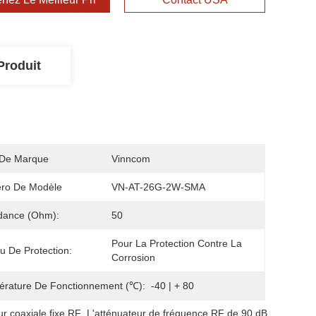
Produit
De Marque
Vinncom
ro De Modèle
VN-AT-26G-2W-SMA
dance (Ohm):
50
Pour La Protection Contre La 
u De Protection:
Corrosion
rature De Fonctionnement (℃):
-40 | + 80
ur coaxiale fixe RF
, 
L'atténuateur de fréquence RF de 90 dB