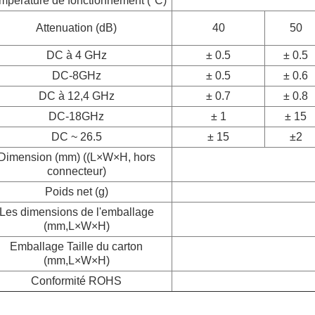
mpérature de fonctionnement (°C)
Attenuation (dB)
40
50
DC à 4 GHz
± 0.5
± 0.5
DC-8GHz
± 0.5
± 0.6
DC à 12,4 GHz
± 0.7
± 0.8
DC-18GHz
± 1
± 15
DC ~ 26.5
± 15
±2
Dimension (mm) ((L×W×H, hors
connecteur)
Poids net (g)
Les dimensions de l'emballage
(mm,L×W×H)
Emballage Taille du carton
(mm,L×W×H)
Conformité ROHS