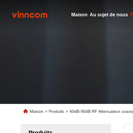
Maison
Au sujet de nous
P
Maison
>
Produits
>
40dB-90dB RF Attenuateur coa
Produits