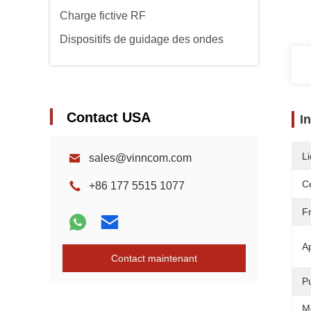
Charge fictive RF
Dispositifs de guidage des ondes
Contact USA
I
Li
sales@vinncom.com
Ce
+86 177 5515 1077
F
Ap
Contact maintenant
P
M