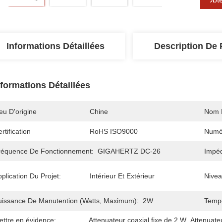
Informations Détaillées
Description De 
nformations Détaillées
eu D'origine
Chine
Nom 
rtification
RoHS ISO9000
Numé
réquence De Fonctionnement:
GIGAHERTZ DC-26
Impé
plication Du Projet:
Intérieur Et Extérieur
Nivea
uissance De Manutention (watts, Maximum):
2W
Tempé
ettre en évidence:
Attenuateur coaxial fixe de 2 W
, 
Attenuate