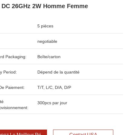
 DC 26GHz 2W Homme Femme
5 pièces
negotiable
rd Packaging:
Boîte/carton
y Period:
Dépend de la quantité
De Paiement:
T/T, L/C, D/A, D/P
té
300pcs par jour
ovisionnement:
nez Le Meilleur Prix
Contact USA