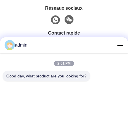
Réseaux sociaux
Contact rapide
admin
Téléphone
0086-551-65396351
2:01 PM
Good day, what product are you looking for?
E-Mail
sales@vinncom.com
Adresse
rue GangHuai, nouvelle zone industrielle, ville de
GangJi, comté de ChangFeng, ville de HeFei, province
d'AnHui