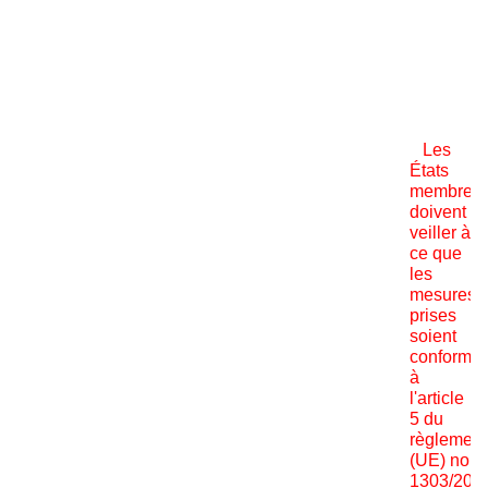
Les
États
membres
doivent
veiller à
ce que
les
mesures
prises
soient
conforme
à
l'article
5 du
règlement
(UE) no
1303/2013