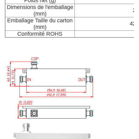
Poids net (g)
Dimensions de l'emballage
24
(mm)
Emballage Taille du carton
420
(mm)
Conformité ROHS