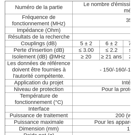
Le nombre d'émission
Numéro de la partie
méth
Fréquence de
350
fonctionnement (MHz)
Impédance (Ohm)
Résultats de la recherche
Couplings (dB)
5 ± 2
6 ± 2
7 
Perte d'insertion (dB)
≤ 3.00
≤ 2.2
≤ 
Isolement (dB) @MHz
≥ 20
≥ 21 ans
≥ 
Les données de référence
doivent être fournies à
- 150/-160/-16
l'autorité compétente.
Application du projet
Intéri
Niveau de protection
Pour la protec
Température de
fonctionnement (°C)
Interface
Puissance de traitement
200 (wa
Puissance maximale
Pour les appare
Dimension (mm)
156