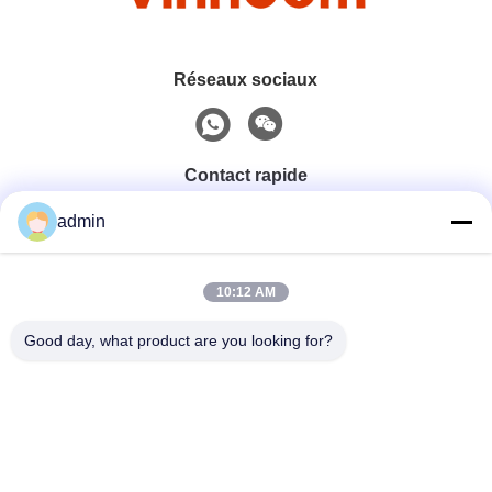
Réseaux sociaux
Contact rapide
admin
Téléphone
0086-551-65396351
10:12 AM
Good day, what product are you looking for?
E-Mail
sales@vinncom.com
Adresse
rue GangHuai, nouvelle zone industrielle, ville de