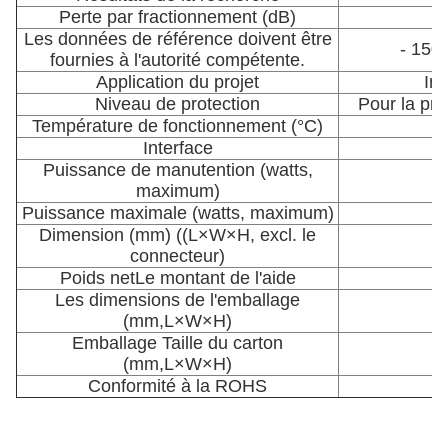
Perte par fractionnement (dB)
Les données de référence doivent être
- 150 
fournies à l'autorité compétente.
Application du projet
Int
Niveau de protection
Pour la pro
Température de fonctionnement (°C)
Interface
Puissance de manutention (watts,
maximum)
Puissance maximale (watts, maximum)
Dimension (mm) ((L×W×H, excl. le
connecteur)
Poids net
Le montant de l'aide
Les dimensions de l'emballage
(mm,L×W×H)
Emballage Taille du carton
5
(mm,L×W×H)
Conformité à la ROHS