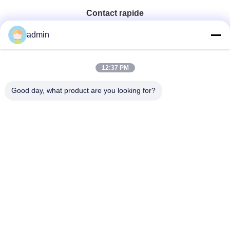
Contact rapide
admin
Téléphone
0086-551-65396351
12:37 PM
Good day, what product are you looking for?
E-Mail
sales@vinncom.com
Adresse
rue GangHuai, nouvelle zone industrielle, ville de
GangJi, comté de ChangFeng, ville de HeFei, province
d'AnHui
Politique En Matière De Protection De La Vie
|
Plan Du
Privée
Site