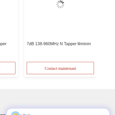
pper
7dB 138-960MHz N Tapper féminin
Contact maintenant