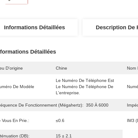
Informations Détaillées
Description De 
nformations Détaillées
eu D'origine
Chine
Nom 
Le Numéro De Téléphone Est 
uméro De Modèle
Le Numéro De Téléphone De 
Numér
L'entreprise.
réquence De Fonctionnement (mégahertz):
350 À 6000
Impé
 Vous En Prie.:
≤0.6
IM3 
ténuation (DB):
15 ± 2.1