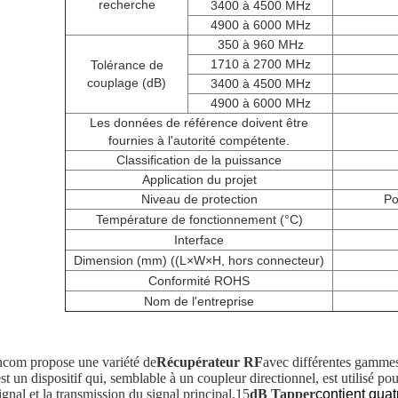
recherche
3400 à 4500 MHz
4900 à 6000 MHz
350 à 960 MHz
1710 à 2700 MHz
Tolérance de
couplage (dB)
3400 à 4500 MHz
4900 à 6000 MHz
Les données de référence doivent être
fournies à l'autorité compétente.
Classification de la puissance
Application du projet
Niveau de protection
Po
Température de fonctionnement (°C)
Interface
Dimension (mm) ((L×W×H, hors connecteur)
Conformité ROHS
Nom de l'entreprise
com propose une variété de
Récupérateur RF
avec différentes gammes
st un dispositif qui, semblable à un coupleur directionnel, est utilisé po
ignal et la transmission du signal principal
.15
dB Tapper
contient qua