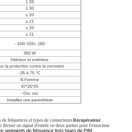
1.28
1.30
± 20
± 21
± 20
± 21
- 150/-155/- 160
300 W
Intérieur et extérieur
ur la protection contre la corrosion
-35 à 75 °C
N Femme
97*25*25
- Oui, oui.
Installez une parenthèse
 de fréquences et types de connecteurs.
Récupérateur
ur diviser un signal d'entrée en deux parties pour l'extraction
tre segments de fréquence
trois types de PIM.
,