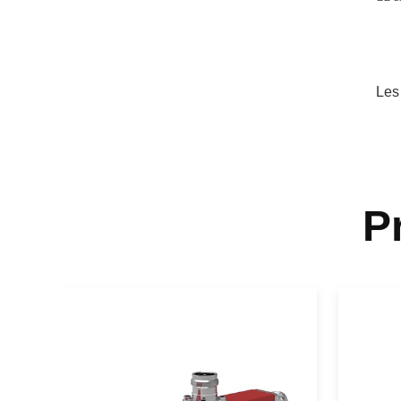
Les
P