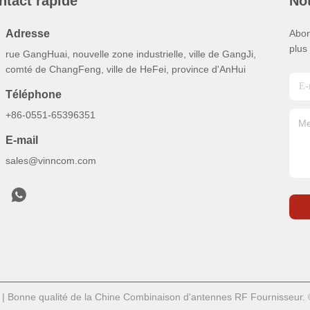
ntact rapide
Not
Adresse
Abon
plus
rue GangHuai, nouvelle zone industrielle, ville de GangJi,
comté de ChangFeng, ville de HeFei, province d'AnHui
Téléphone
+86-0551-65396351
E-mail
sales@vinncom.com
| Bonne qualité de la Chine Combinaison d'antennes RF Fournisseur.