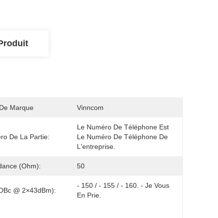
Produit
De Marque
Vinncom
Le Numéro De Téléphone Est 
o De La Partie:
Le Numéro De Téléphone De 
L'entreprise.
dance (Ohm):
50
- 150 / - 155 / - 160. - Je Vous 
(dBc @ 2×43dBm):
En Prie.