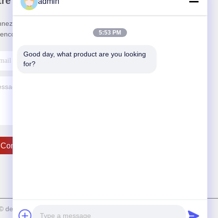
re Newsletter
admin
nez-vous à notre newsletter pour des réductions et
5:53 PM
 encore.
Good day, what product are you looking 
for?
Contact Usa
 © de Copyright 2023-2026 HeFei Vinncom Electronic Technology