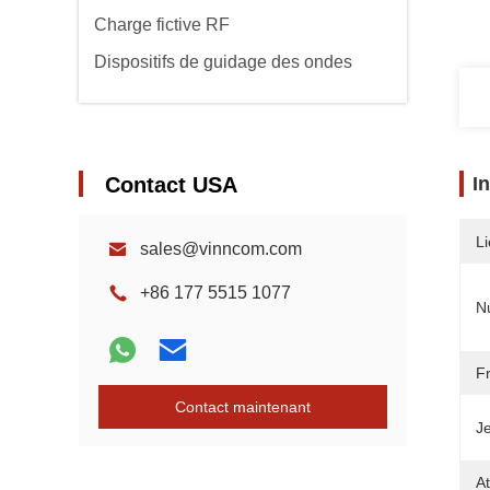
Charge fictive RF
Dispositifs de guidage des ondes
Contact USA
I
Li
sales@vinncom.com
+86 177 5515 1077
N
F
Contact maintenant
Je
At