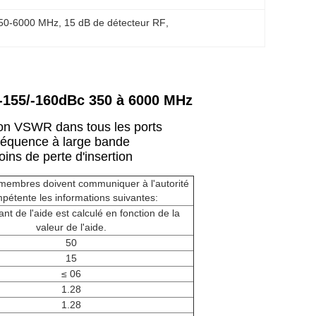
 350-6000 MHz
, 
15 dB de détecteur RF
, 
-155/-160dBc 350 à 6000 MHz
on VSWR dans tous les ports
réquence à large bande
ins de perte d'insertion
 membres doivent communiquer à l'autorité
pétente les informations suivantes:
nt de l'aide est calculé en fonction de la
valeur de l'aide.
50
15
≤ 06
1.28
1.28