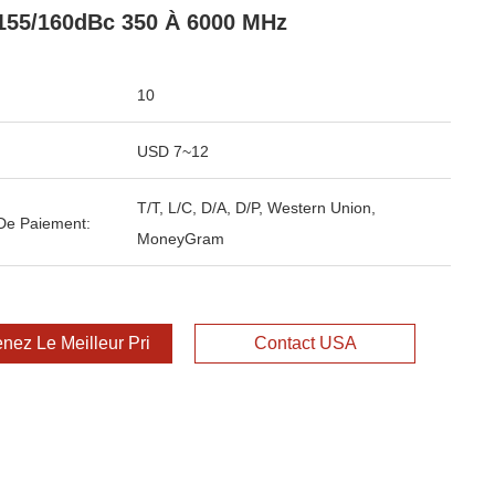
155/160dBc 350 À 6000 MHz
10
USD 7~12
T/T, L/C, D/A, D/P, Western Union,
De Paiement:
MoneyGram
nez Le Meilleur Prix
Contact USA