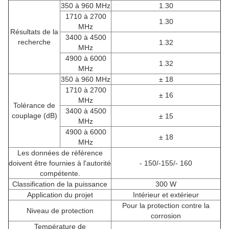
350 à 960 MHz
1.30
1710 à 2700
1.30
MHz
Résultats de la
3400 à 4500
recherche
1.32
MHz
4900 à 6000
1.32
MHz
350 à 960 MHz
± 18
1710 à 2700
± 16
MHz
Tolérance de
3400 à 4500
couplage (dB)
± 15
MHz
4900 à 6000
± 18
MHz
Les données de référence
doivent être fournies à l'autorité
- 150/-155/- 160
compétente.
Classification de la puissance
300 W
Application du projet
Intérieur et extérieur
Pour la protection contre la
Niveau de protection
corrosion
Température de