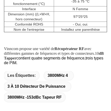
-35 à 75 °C
fonctionnement (°C)
Interface
N Femme
Dimension (mm) ((L×W×H,
97*25*25
hors connecteur)
Conformité ROHS
- Oui, oui.
Nom de l'entreprise
Installez une parenthèse
Vinncom propose une variété de
Récupérateur RF
avec
différentes gammes de fréquences et types de connecteurs.10
dB
,
Tapper
contient quatre segments de fréquence
trois types
de PIM.
Les Étiquettes:
3800MHz 4
3 À 10 Détecteur De Puissance
3800MHz -153dBc Tapeur RF