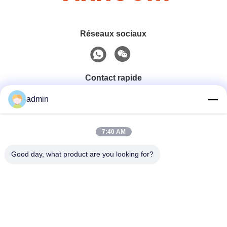
Réseaux sociaux
Contact rapide
admin
Téléphone
0086-551-65396351
7:40 AM
Good day, what product are you looking for?
E-Mail
sales@vinncom.com
Adresse
rue GangHuai, nouvelle zone industrielle, ville de
GangJi, comté de ChangFeng, ville de HeFei, province