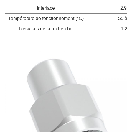
Interface
2.92 
Température de fonctionnement (°C)
-55 à 
Résultats de la recherche
1.20