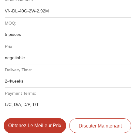
VN-DL-40G-2W-2.92M
MOQ:
5 pièces
Prix:
negotiable
Delivery Time:
2-4weeks
Payment Terms:
L/C, D/A, D/P, T/T
Obtenez Le Meilleur Prix
Discuter Maintenant