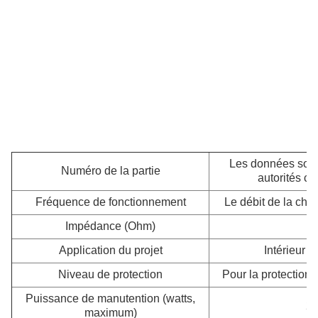
Les données sont 
Numéro de la partie
autorités c
Fréquence de fonctionnement
Le débit de la cha
Impédance (Ohm)
5
Application du projet
Intérieur e
Niveau de protection
Pour la protection 
Puissance de manutention (watts,
2
maximum)