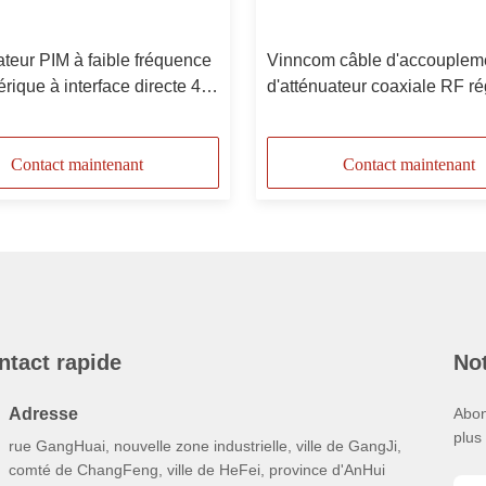
ateur PIM à faible fréquence
Vinncom câble d'accouplem
ique à interface directe 4,3
d'atténuateur coaxiale RF ré
 sexe masculin à féminin -
en roulement 2700MHz
Contact maintenant
Contact maintenant
ntact rapide
Not
Adresse
Abon
plus
rue GangHuai, nouvelle zone industrielle, ville de GangJi,
comté de ChangFeng, ville de HeFei, province d'AnHui