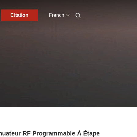
Citation
French
nuateur RF Programmable À Étape