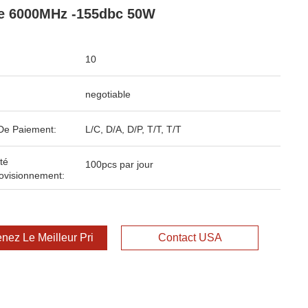
e 6000MHz -155dbc 50W
10
negotiable
De Paiement:
L/C, D/A, D/P, T/T, T/T
té
100pcs par jour
ovisionnement:
nez Le Meilleur Prix
Contact USA