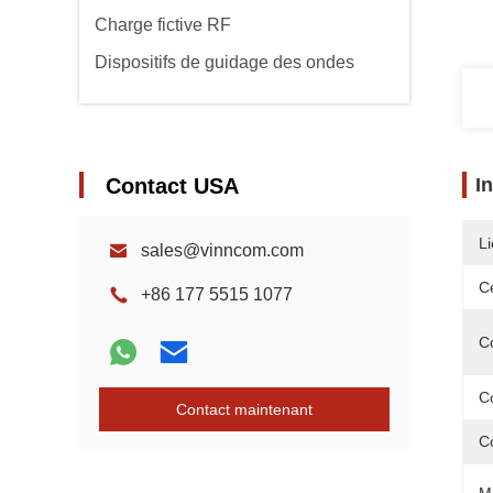
Charge fictive RF
Dispositifs de guidage des ondes
Contact USA
I
Li
sales@vinncom.com
Ce
+86 177 5515 1077
C
C
Contact maintenant
C