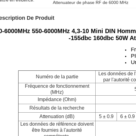
ettre en évidence:
Attenuateur de phase RF de 6000 MHz
escription De Produit
0-6000MHz 550-6000MHz 4,3-10 Mini DIN Homm
-155dbc 160dbc 50W At
F
PI
Un
Les données de l'
Numéro de la partie
par l'autorité 
Fréquence de fonctionnement
(MHz)
Impédance (Ohm)
Résultats de la recherche
Attenuation (dB)
5 ± 0.9
6 ± 0.9
Les données de référence doivent
être fournies à l'autorité