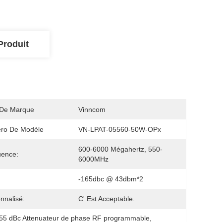
Produit
De Marque
Vinncom
ro De Modèle
VN-LPAT-05560-50W-OPx
600-6000 Mégahertz, 550-
uence:
6000MHz
-165dbc @ 43dbm*2
nnalisé:
C' Est Acceptable.
55 dBc Attenuateur de phase RF programmable
, 