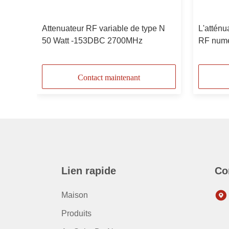
ur
Attenuateur RF variable de type N
L'atténu
50 Watt -153DBC 2700MHz
RF numér
à 10, de
155 dBc
Contact maintenant
Lien rapide
Co
Maison
Produits