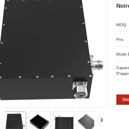
Noir
MOQ:
Prix:
Mode 
Capaci
D'appr
Obte