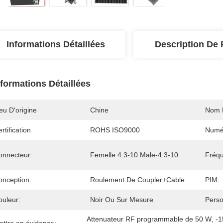
Informations Détaillées
Description De 
nformations Détaillées
eu D'origine
Chine
Nom 
rtification
ROHS ISO9000
Numé
onnecteur:
Femelle 4.3-10 Male-4.3-10
Fréq
onception:
Roulement De Coupler+Cable
PIM:
ouleur:
Noir Ou Sur Mesure
Perso
Attenuateur RF programmable de 50 W
, 
-1