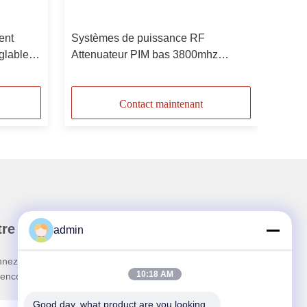
ent
Systèmes de puissance RF
glable
Attenuateur PIM bas 3800mhz
Fréquence variable
Contact maintenant
re Newsletter
admin
nez-vous à notre newsletter pour des réductions et
10:18 AM
 encore.
Good day, what product are you looking 