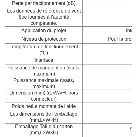
Perte par fractionnement (dB)
Les données de référence doivent
être fournies à l'autorité
compétente.
Application du projet
Intér
Niveau de protection
Pour la protec
Température de fonctionnement
(°C)
Interface
4.
Puissance de manutention (watts,
maximum)
Puissance maximale (watts,
maximum)
Dimension (mm) ((L×W×H, hors
2
connecteur)
Poids net
Le montant de l'aide
Les dimensions de l'emballage
2
(mm,L×W×H)
Emballage Taille du carton
580
(mm,L×W×H)