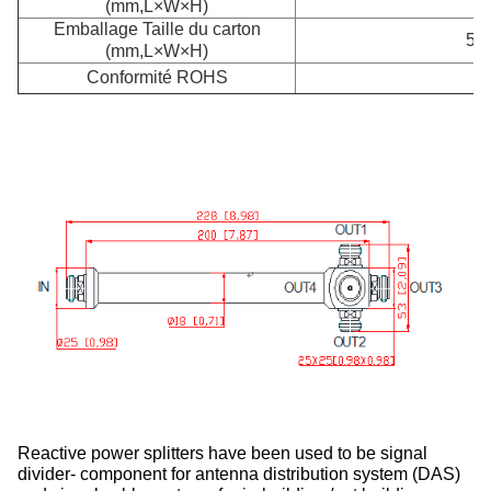
(mm,L×W×H)
Emballage Taille du carton
500
(mm,L×W×H)
Conformité ROHS
Reactive power splitters have been used to be signal
divider- component for antenna distribution system (DAS)