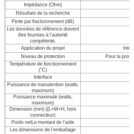
Impédance (Ohm)
Résultats de la recherche
Perte par fractionnement (dB)
Les données de référence doivent
être fournies à l'autorité
compétente.
Application du projet
Intér
Niveau de protection
Pour la protec
Température de fonctionnement
(°C)
Interface
Puissance de manutention (watts,
maximum)
Puissance maximale (watts,
maximum)
Dimension (mm) ((L×W×H, hors
2
connecteur)
Poids net
Le montant de l'aide
Les dimensions de l'emballage
2