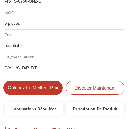
VN-PS-0760-ON2-S
MOQ:
5 pièces
Prix:
negotiable
Payment Terms:
D/A, L/C, D/P, T/T
Obtenez Le Meilleur Prix
Discuter Maintenant
Informations Détaillées
Description De Produit