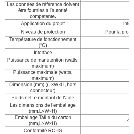
Les données de référence doivent
être fournies à l'autorité
compétente.
Application du projet
Intér
Niveau de protection
Pour la protec
Température de fonctionnement
(°C)
Interface
Puissance de manutention (watts,
maximum)
Puissance maximale (watts,
maximum)
Dimension (mm) ((L×W×H, hors
1
connecteur)
Poids net
Le montant de l'aide
Les dimensions de l'emballage
1
(mm,L×W×H)
Emballage Taille du carton
430
(mm,L×W×H)
Conformité ROHS