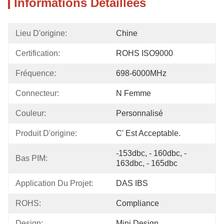
Informations Détaillées
Lieu D'origine:
Chine
Certification:
ROHS ISO9000
Fréquence:
698-6000MHz
Connecteur:
N Femme
Couleur:
Personnalisé
Produit D'origine:
C' Est Acceptable.
-153dbc, - 160dbc, - 
Bas PIM:
163dbc, - 165dbc
Application Du Projet:
DAS IBS
ROHS:
Compliance
Design:
Mini Design