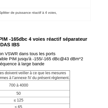
Splitter de puissance réactif à 4 voies
, 
z
IM -165dbc 4 voies réactif séparateur
 DAS IBS
on VSWR dans tous les ports
aible PIM jusqu'à -155/-165 dBc@43 dBm*2
réquence à large bande
s doivent veiller à ce que les mesures
ormes à l'annexe IV du présent règlement.
700 à 4000
50
≤ 125
≤ 65