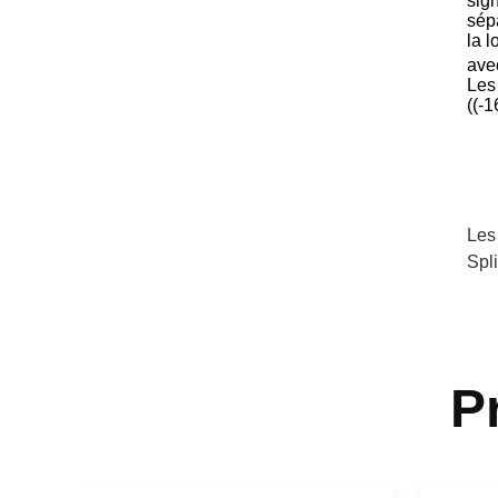
sign
sép
la 
ave
Les
((-1
Les
Spl
P