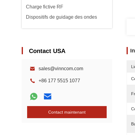
Charge fictive RF
Dispositifs de guidage des ondes
Contact USA
I
Li
sales@vinncom.com
Ce
+86 177 5515 1077
F
C
Contact maintenant
B