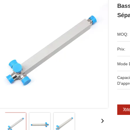
Bass
Sépa
MOQ:
Prix:
Mode 
Capaci
D'appr
Obte