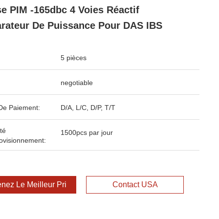
e PIM -165dbc 4 Voies Réactif
rateur De Puissance Pour DAS IBS
5 pièces
negotiable
De Paiement:
D/A, L/C, D/P, T/T
té
1500pcs par jour
ovisionnement:
nez Le Meilleur Prix
Contact USA