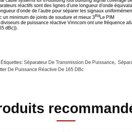
al cable systems for in-building /out building signal coverage b
arateurs réactifs sont des lignes d'une longueur d'onde équival
longueur d'onde de l'autre pour séparer les signaux uniformémen
Rd
c un minimum de joints de soudure et mieux 3
Le PIM
 diviseurs de puissance réactive Vinncom ont une fréquence allan
65 dBc)).
 Étiquettes:
Séparateur De Transmission De Puissance
,
Sépara
itter De Puissance Réactive De 165 DBc
roduits recommand