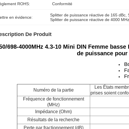
èglement ROHS:
Conformité
Splitter de puissance réactive de 165 dBc
, 
ettre en évidence:
Splitter de puissance réactive de 4000 MH
escription De Produit
50/698-4000MHz 4.3-10 Mini DIN Femme basse P
de puissance pour
B
F
F
Les États membre
Numéro de la partie
prises soient conf
Fréquence de fonctionnement
(MHz)
Impédance (Ohm)
Résultats de la recherche
Perte par fractionnement (dB)