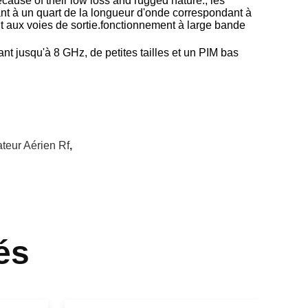
ecause of their low loss and rugged nature., les
ant à un quart de la longueur d'onde correspondant à
t aux voies de sortie.fonctionnement à large bande
t jusqu'à 8 GHz, de petites tailles et un PIM bas
teur Aérien Rf
,
és