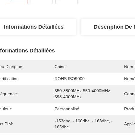
Informations Détaillées
Description De 
nformations Détaillées
eu D'origine
Chine
Nom 
rtification
ROHS ISO9000
Numé
550-3800MHz 550-4000MHz 
réquence:
Conne
698-4000MHz
ouleur:
Personnalisé
Produ
-153dbc, - 160dbc, - 163dbc, - 
as PIM:
Appli
165dbc