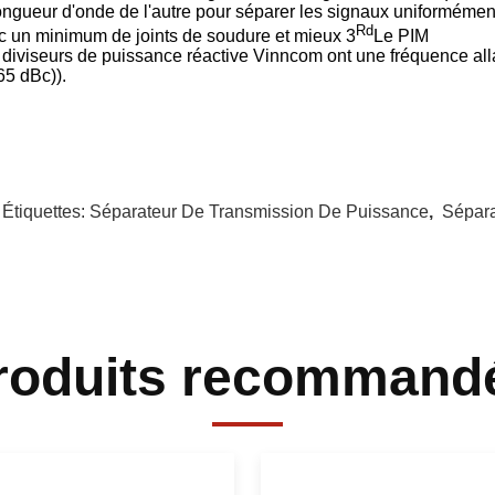
longueur d'onde de l'autre pour séparer les signaux uniformémen
Rd
c un minimum de joints de soudure et mieux 3
Le PIM
 diviseurs de puissance réactive Vinncom ont une fréquence allan
65 dBc)).
 Étiquettes:
Séparateur De Transmission De Puissance
,
Sépara
roduits recommand