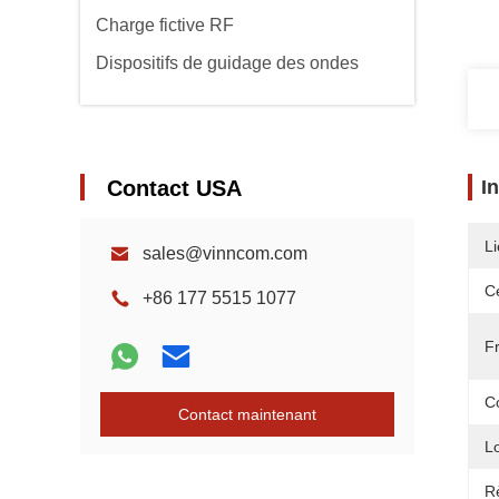
Charge fictive RF
Dispositifs de guidage des ondes
Contact USA
I
Li
sales@vinncom.com
Ce
+86 177 5515 1077
F
C
Contact maintenant
L
R