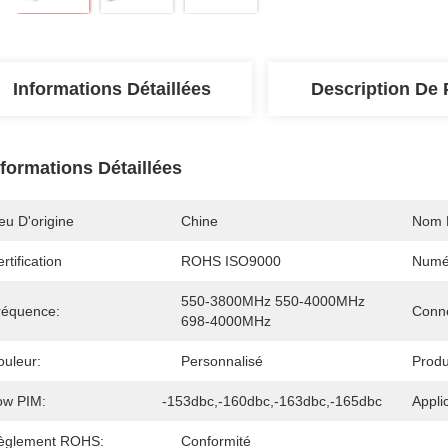
Informations Détaillées
Description De 
nformations Détaillées
eu D'origine
Chine
Nom 
rtification
ROHS ISO9000
Numé
550-3800MHz 550-4000MHz 
réquence:
Conne
698-4000MHz
ouleur:
Personnalisé
Produ
ow PIM:
-153dbc,-160dbc,-163dbc,-165dbc
Appli
èglement ROHS:
Conformité