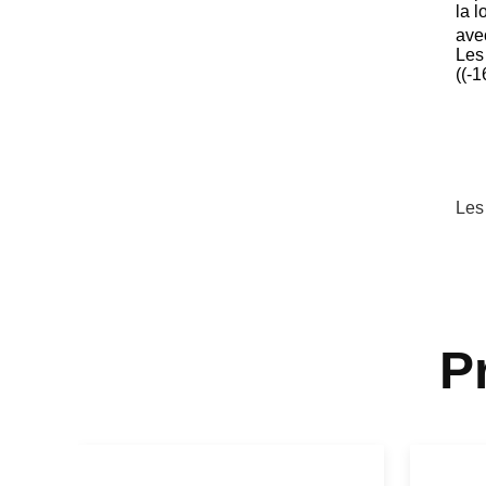
la 
ave
Les
((-1
Les
P