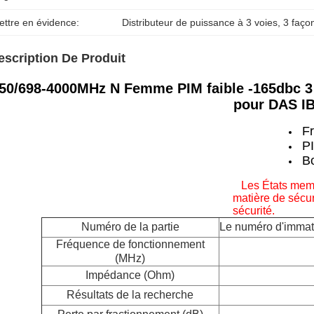
ettre en évidence:
Distributeur de puissance à 3 voies
, 
3 faço
escription De Produit
50/698-4000MHz N Femme PIM faible -165dbc 3 
pour DAS I
F
PI
B
Les États memb
matière de sécur
sécurité.
Numéro de la partie
Le numéro d'immatri
Fréquence de fonctionnement
(MHz)
Impédance (Ohm)
Résultats de la recherche