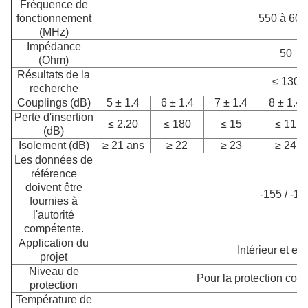
Fréquence de
fonctionnement
550 à 600
(MHz)
Impédance
50
(Ohm)
Résultats de la
≤ 130
recherche
Couplings (dB)
5 ± 1.4
6 ± 1.4
7 ± 1.4
8 ± 1.4
Perte d'insertion
≤ 2.20
≤ 180
≤ 15
≤ 11
(dB)
Isolement (dB)
≥ 21 ans
≥ 22
≥ 23
≥ 24
Les données de
référence
doivent être
-155 / -16
fournies à
l'autorité
compétente.
Application du
Intérieur et ext
projet
Niveau de
Pour la protection cont
protection
Température de