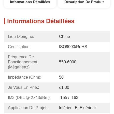
Informations Détaillées
Description De Produit
Informations Détaillées
Lieu D'origine:
Chine
Certification:
ISO9000/RoHS
Fréquence De 
Fonctionnement 
550-6000
(mégahertz):
Impédance (Ohm):
50
Je Vous En Prie.:
≤1.30
IM3 (dBc @ 2×43dBm):
-155 / -163
Application Du Projet:
Intérieur Et Extérieur