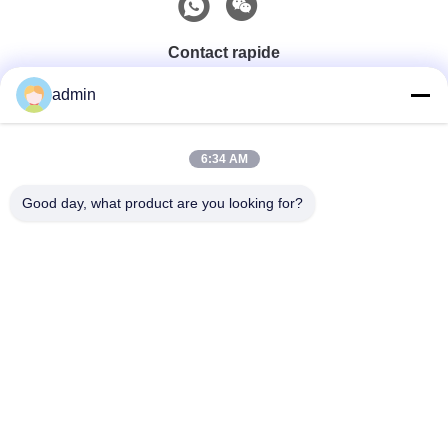
Contact rapide
admin
Téléphone
0086-551-65396351
6:34 AM
Good day, what product are you looking for?
E-Mail
sales@vinncom.com
Adresse
rue GangHuai, nouvelle zone industrielle, ville de
GangJi, comté de ChangFeng, ville de HeFei, province
d'AnHui
Politique En Matière De Protection De La Vie
|
Plan Du